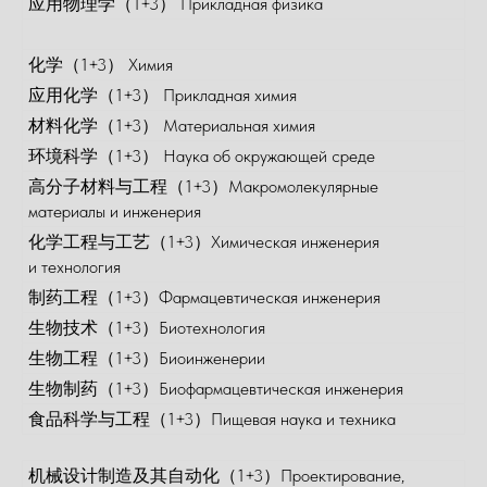
应用物理学（1+3） Прикладная физика
化学（1+3） Химия
应用化学（1+3） Прикладная химия
材料化学（1+3） Материальная химия
环境科学（1+3） Наука об окружающей среде
高分子材料与工程（1+3）Макромолекулярные
материалы и инженерия
化学工程与工艺（1+3）Химическая инженерия
и технология
制药工程（1+3）Фармацевтическая инженерия
生物技术（1+3）Биотехнология
生物工程（1+3）Биоинженерии
生物制药（1+3）Биофармацевтическая инженерия
食品科学与工程（1+3）Пищевая наука и техника
机械设计制造及其自动化（1+3）Проектирование,