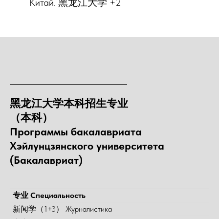
Китай. 黑龙江大学 +2
黑龙江大学本科招生专业
（本科）
Программы бакалавриата
Хэйлунцзянского университета
(Бакалавриат)
专业 Специальность
新闻学（1+3） Журналистика