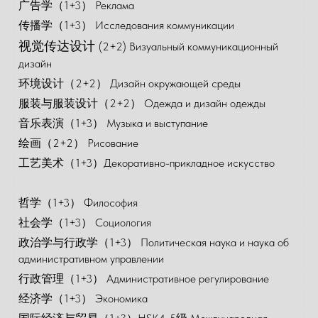
广告学（1+3） Реклама
传播学（1+3） Исследования коммуникации
视觉传达设计
(2+2)
Визуальный коммуникационный
дизайн
环境设计（2+2） Дизайн окружающей среды
服装与服装设计（2+2） Одежда и дизайн одежды
音乐表演（1+3） Музыка и выступание
绘画（2+2） Рисование
工艺美术（1+3）Декоративно-прикладное искусство
哲学（1+3） Философия
社会学（1+3） Социология
政治学与行政学（1+3） Политическая наука и наука об
административном управлении
行政管理（1+3） Административное регулирование
经济学（1+3） Экономика