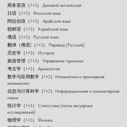
商务英语（1+3） Деловой английский
日语（1+3） Японский язык
阿拉伯语（1+3） Арабский язык
朝鲜语（1+3） Корейский язык
俄语（1+3） Русский язык
翻译（俄语)（1+3） Перевод (Русский)
历史学（1+3） История
旅游管理（1+3） Управление туризмом
考古学（1+3） Археология
数学与应用数学（1+3）Математика и прикладная
математика
信息与计算科学（1+3）Информационная и компьютерная
наука
统计学（1+3） Статистика (поток актуарных
исследований)
物理学（1+3） Физика