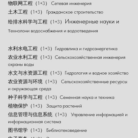
物联网工程（1+3） Сетевая инженерия
土木工程（1+3） Гражданское строительство
Инженерные науки и
给排水科学与工程（1+3）
т
ехнолони водоснабжения и водоотведения
水利水电工程（1+3）Гидравлика и гидроэнергетика
农业水利工程（1+3）Сельскохозяйственная инженерия
охраны воды
水文与水资源工程（1+3）Гидрология и водное хозяйство
农业资源与环境（1+3） Сельскохозяйственные ресурсы
и окружающая среда
种子科学与工程（1+3）Семенная наука и техника
植物保护（1+3） Защита растений
信息管理与信息系统（1+3） Управление информацией и
информационная система
图书馆学（1+3） Библиотековедение