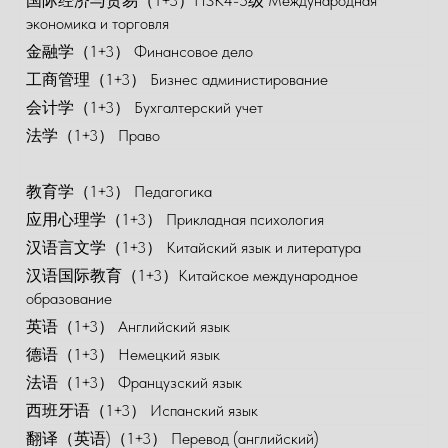
国际经济与贸易（1+3）HSK4-5级 Международная
экономика и торговля
金融学（1+3） Финансовое дело
工商管理（1+3） Бизнес администирование
会计学（1+3） Бухгалтерский учет
法学（1+3） Право
教育学（1+3） Педагогика
应用心理学（1+3） Прикладная психология
汉语言文学（1+3） Китайский язык и литература
汉语国际教育（1+3）Китайское международное
образование
英语（1+3） Английский язык
德语（1+3） Немецкий язык
法语（1+3） Французский язык
西班牙语（1+3） Испанский язык
翻译（英语)（1+3） Перевод (английский)