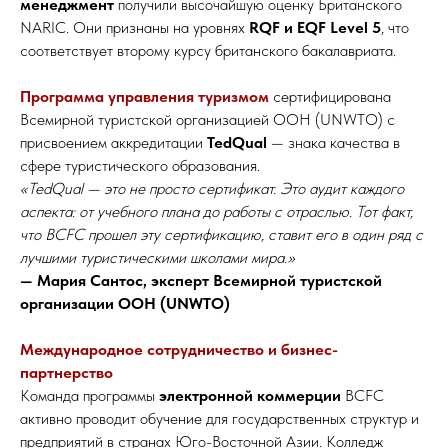
менеджмент
получили высочайшую оценку Британского
NARIC. Они признаны на уровнях
RQF и EQF Level 5
, что
соответствует второму курсу британского бакалавриата.
Программа управления туризмом
сертифицирована
Всемирной туристской организацией ООН (UNWTO) с
присвоением аккредитации
TedQual
— знака качества в
сфере туристического образования.
«TedQual — это не просто сертификат. Это аудит каждого
аспекта: от учебного плана до работы с отраслью. Тот факт,
что BCFC прошел эту сертификацию, ставит его в один ряд с
лучшими туристическими школами мира.»
— Мария Сантос, эксперт Всемирной туристской
организации ООН (UNWTO)
Международное сотрудничество и бизнес-
партнерство
Команда программы
электронной коммерции
BCFC
активно проводит обучение для государственных структур и
предприятий в странах Юго-Восточной Азии. Колледж