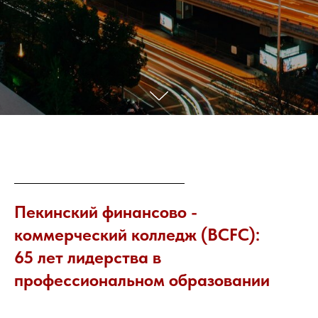
Пе
кинский финансов
о -
коммерческий колледж (BCFC):
65 лет лидерства в
профессиональном образовании